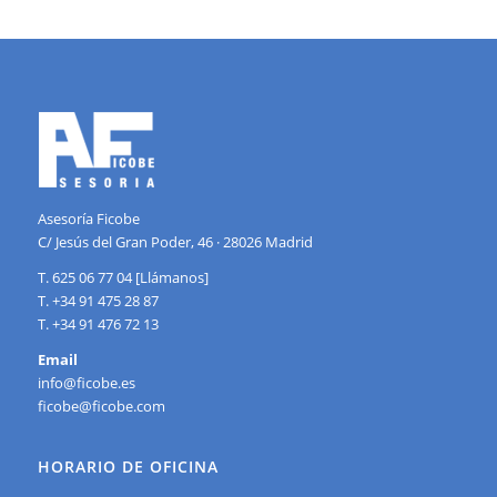
Asesoría Ficobe
C/ Jesús del Gran Poder, 46 · 28026 Madrid
T. 625 06 77 04 [Llámanos]
T. +34 91 475 28 87
T. +34 91 476 72 13
Email
info@ficobe.es
ficobe@ficobe.com
HORARIO DE OFICINA