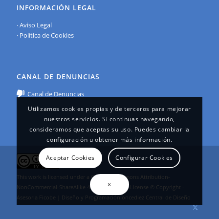
INFORMACIÓN LEGAL
·
Aviso Legal
·
Política de Cookies
CANAL DE DENUNCIAS
Canal de Denuncias
Utilizamos cookies propias y de terceros para mejorar
nuestros servicios. Si continuas navegando,
consideramos que aceptas su uso. Puedes cambiar la
configuración u obtener más información.
Aceptar Cookies
Configurar Cookies
This work is licensed under a
Creative Commons Attribution-
×
NonCommercial-ShareAlike 4.0 International License
© Copyright -
Asesoria Ficobe | Diseño y Programación
oncediez Central de Diseño