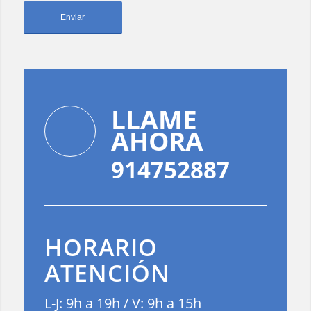
LLAME
AHORA
914752887
HORARIO
ATENCIÓN
L-J: 9h a 19h / V: 9h a 15h