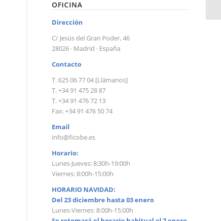
OFICINA
Dirección
C/ Jesús del Gran Poder, 46
28026 · Madrid · España
Contacto
T. 625 06 77 04 [Llámanos]
T. +34 91 475 28 87
T. +34 91 476 72 13
Fax: +34 91 476 50 74
Email
info@ficobe.es
Horario:
Lunes-Jueves: 8:30h-19:00h
Viernes: 8:00h-15:00h
HORARIO NAVIDAD:
Del 23 diciembre hasta 03 enero
Lunes-Viernes: 8:00h-15:00h
Se retomará el horario habitual el 7 enero