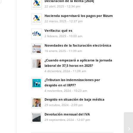
Declaración de la Renta [2024]
22 abril, 2025 - 12:34 pm
Hacienda supervisará los pagos por Bizum
22 marzo, 2025 - 12:37 pm
Verifactu: qué es
2 febrero, 2025 - 10:00 am
Novedades de la facturación electrónica
16 enero, 2025 - 11:39 am
¿Cuando empezará a aplicarse la jornada
laboral de 37,5 horas en 2025?
4 diciembre, 2024 - 11:08 am
¿Tributan las indemnizaciones por
despido en el IRPF?
4 noviembre, 2024 - 10:23 am
Despido en situación de baja médica
29 octubre, 2024 - 2:09 pm
Devolución mensual del IVA
29 septiembre, 2024 - 12:07 pm