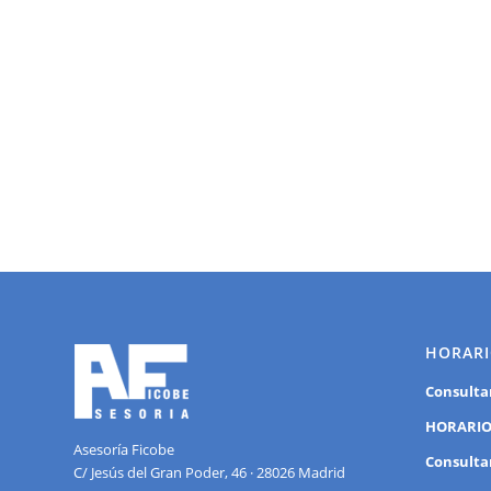
HORARI
Consulta
HORARIO
Asesoría Ficobe
Consulta
C/ Jesús del Gran Poder, 46 · 28026 Madrid