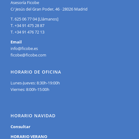
Asesoría Ficobe
C/ Jesús del Gran Poder, 46 · 28026 Madrid
T. 625 06 77 04 [Llámanos]
T. +34 91 475 28 87
T. +34 91 476 72 13
Email
info@ficobe.es
ficobe@ficobe.com
HORARIO DE OFICINA
Lunes-Jueves: 8:30h-19:00h
Viernes: 8:00h-15:00h
HORARIO NAVIDAD
Consultar
HORARIO VERANO