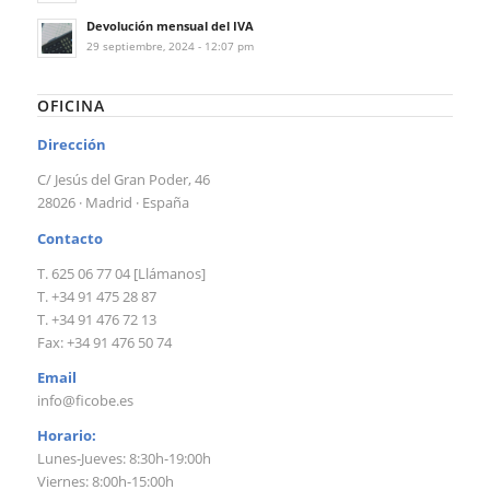
Devolución mensual del IVA
29 septiembre, 2024 - 12:07 pm
OFICINA
Dirección
C/ Jesús del Gran Poder, 46
28026 · Madrid · España
Contacto
T. 625 06 77 04 [Llámanos]
T. +34 91 475 28 87
T. +34 91 476 72 13
Fax: +34 91 476 50 74
Email
info@ficobe.es
Horario:
Lunes-Jueves: 8:30h-19:00h
Viernes: 8:00h-15:00h