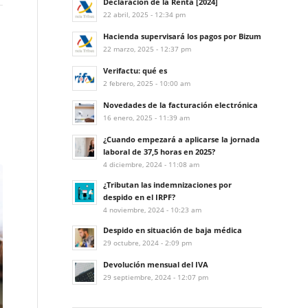
Declaración de la Renta [2024]
22 abril, 2025 - 12:34 pm
Hacienda supervisará los pagos por Bizum
22 marzo, 2025 - 12:37 pm
Verifactu: qué es
2 febrero, 2025 - 10:00 am
Novedades de la facturación electrónica
16 enero, 2025 - 11:39 am
¿Cuando empezará a aplicarse la jornada
laboral de 37,5 horas en 2025?
4 diciembre, 2024 - 11:08 am
¿Tributan las indemnizaciones por
despido en el IRPF?
4 noviembre, 2024 - 10:23 am
Despido en situación de baja médica
29 octubre, 2024 - 2:09 pm
Devolución mensual del IVA
29 septiembre, 2024 - 12:07 pm