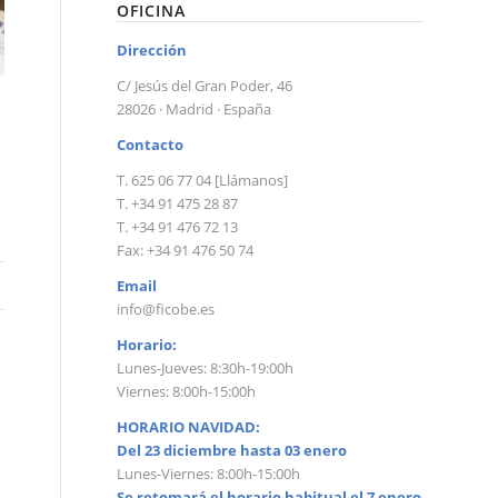
OFICINA
Dirección
C/ Jesús del Gran Poder, 46
28026 · Madrid · España
Contacto
T. 625 06 77 04 [Llámanos]
T. +34 91 475 28 87
T. +34 91 476 72 13
Fax: +34 91 476 50 74
Email
info@ficobe.es
Horario:
Lunes-Jueves: 8:30h-19:00h
Viernes: 8:00h-15:00h
HORARIO NAVIDAD:
Del 23 diciembre hasta 03 enero
Lunes-Viernes: 8:00h-15:00h
Se retomará el horario habitual el 7 enero