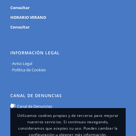
Consultar
HORARIO VERANO
Consultar
INFORMACIÓN LEGAL
·
Aviso Legal
·
Política de Cookies
CANAL DE DENUNCIAS
Canal de Denuncias
Utilizamos cookies propias y de terceros para mejorar
nuestros servicios. Si continuas navegando,
consideramos que aceptas su uso. Puedes cambiar la
configuración u obtener más información.