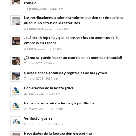
trabajo
1 octubre, 2025 - 12:27 pm
Las retribuciones a administradores pueden ser deducibles
aunque no estén en los estatutos
3 septiembre, 2025 - 11:24 am
¿cuánto tiempo hay que conservar los documentos de la
empresa en España?
3 agosto, 2025 - 11:17 am
¿Cómo se puede hacer un cambio de denominación social?
7 junio, 2025 - 9:00 am
Obligaciones Contables y registrales de las pymes
7 mayo, 2025 - 9:51 am
Declaración de la Renta [2024]
22 abril, 2025 - 12:34 pm
Hacienda supervisará los pagos por Bizum
22 marzo, 2025 - 12:37 pm
Verifactu: qué es
2 febrero, 2025 - 10:00 am
Novedades de la facturación electrónica