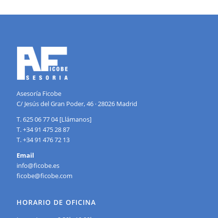
Asesoría Ficobe
C/ Jesús del Gran Poder, 46 · 28026 Madrid
T. 625 06 77 04 [Llámanos]
T. +34 91 475 28 87
T. +34 91 476 72 13
Email
info@ficobe.es
ficobe@ficobe.com
HORARIO DE OFICINA