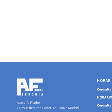
HORARI
Consulta
HORARIO
Asesoría Ficobe
Consulta
C/ Jesús del Gran Poder, 46 · 28026 Madrid