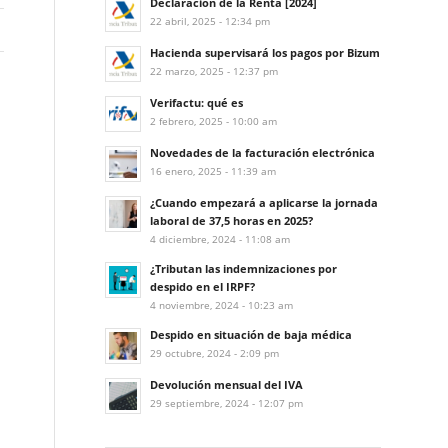
Declaración de la Renta [2024]
22 abril, 2025 - 12:34 pm
Hacienda supervisará los pagos por Bizum
22 marzo, 2025 - 12:37 pm
Verifactu: qué es
2 febrero, 2025 - 10:00 am
Novedades de la facturación electrónica
16 enero, 2025 - 11:39 am
¿Cuando empezará a aplicarse la jornada
laboral de 37,5 horas en 2025?
4 diciembre, 2024 - 11:08 am
¿Tributan las indemnizaciones por
despido en el IRPF?
4 noviembre, 2024 - 10:23 am
Despido en situación de baja médica
29 octubre, 2024 - 2:09 pm
Devolución mensual del IVA
29 septiembre, 2024 - 12:07 pm