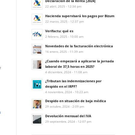
Declaración de la Renta [2024]
22 abril, 2025 - 12:34 pm
Hacienda supervisará los pagos por Bizum
22 marzo, 2025 - 12:37 pm
Verifactu: qué es
2 febrero, 2025 - 10:00 am
Novedades de la facturación electrónica
16 enero, 2025 - 11:39 am
¿Cuando empezará a aplicarse la jornada
laboral de 37,5 horas en 2025?
e
4 diciembre, 2024 - 11:08 am
¿Tributan las indemnizaciones por
despido en el IRPF?
4 noviembre, 2024 - 10:23 am
Despido en situación de baja médica
29 octubre, 2024 - 2:09 pm
s
Devolución mensual del IVA
29 septiembre, 2024 - 12:07 pm