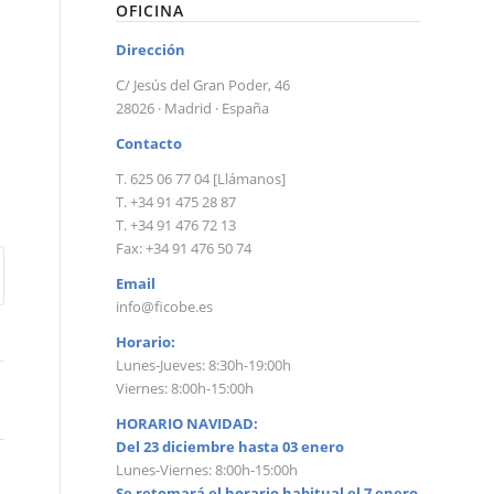
OFICINA
Dirección
C/ Jesús del Gran Poder, 46
28026 · Madrid · España
Contacto
T. 625 06 77 04 [Llámanos]
T. +34 91 475 28 87
T. +34 91 476 72 13
Fax: +34 91 476 50 74
Email
info@ficobe.es
Horario:
Lunes-Jueves: 8:30h-19:00h
Viernes: 8:00h-15:00h
HORARIO NAVIDAD:
Del 23 diciembre hasta 03 enero
Lunes-Viernes: 8:00h-15:00h
Se retomará el horario habitual el 7 enero