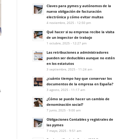
Claves para pymes y autónomos de la
nueva obligación de facturación
electrónica y cómo evitar multas
4 noviembre, 2025 - 12:50 pm
Qué hacer si su empresa recibe la visita
de un inspector de trabajo
1 octubre, 2025 - 12:27 pm
Las retribuciones a administradores
pueden ser deducibles aunque no estén
en los estatutos
3 septiembre, 2025 - 11:24 am
¿cuánto tiempo hay que conservar los
documentos de la empresa en España?
3 agosto, 2025 - 11:17 am
s
¿Cómo se puede hacer un cambio de
denominación social?
7 junio, 2025 - 9:00 am
Obligaciones Contables y registrales de
las pymes
7 mayo, 2025 - 9:51 am