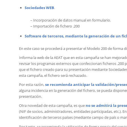
Sociedades WEB
.
– Incorporación de datos manual en formulario.
– Importación de fichero .200
Software de terceros, mediante la generación de un fic
En este caso se procederá a presentar el Modelo 200 de forma dir
Informa la web de la AEAT que en esta campaña se han mejorado 
revisar los programas externos que confeccionan ficheros .200 p
que el fichero creado para su presentación mediante Sociedades
esta campaña, el fichero será rechazado.
Por esta razón,
se recomienda anticipar la validación/prese
alguna incidencia en la generación del fichero, se pueda dispone
presentación.
Otra novedad de esta campaña, es que
no se admitirá la pres
(NIF de socios, administradores, entidades participadas, etc.). 
identificación de terceros países (mediante campo de país o marca 
Por tanto, se recomienda la utilización de forma previa del servi