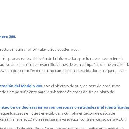
hero 200.
ecta sin utilizar el formulario Sociedades web.
los procesos de validación de la información, por lo que se recomienda
ara su adecuación a las especificaciones de esta campaña, ya que en caso d
 web o presentación directa, no cumpla con las validaciones requeridas en
ntación del Modelo 200,
con el objetivo de que, en caso de producirse
r de tiempo suficiente para la subsanación antes del fin de plazo de
entación de declaraciones con personas o entidades mal identificada
En aquellos casos en que tiene cabida la cumplimentación de datos de
similar al efecto) no se realizará la validación contra el censo de la AEAT.
cio de ayuda de identificación que se encuentra disponible en la web de la