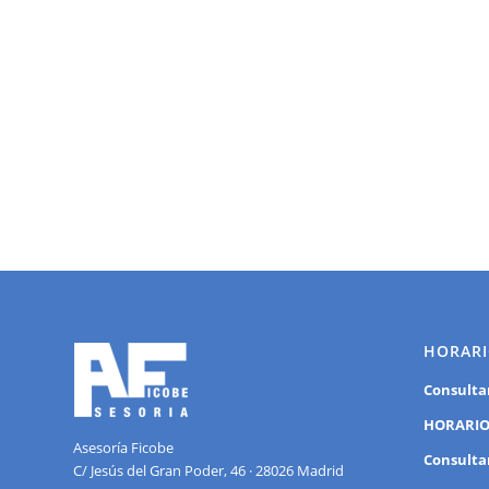
HORARI
Consulta
HORARIO
Asesoría Ficobe
Consulta
C/ Jesús del Gran Poder, 46 · 28026 Madrid