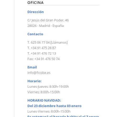
OFICINA
Dirección
C/ Jesús del Gran Poder, 46
28026 · Madrid · España
Contacto
T. 625 06 77 04 [Llámanos]
T. +34 91 475 28 87
T. +34 91 476 72 13
Fax: +34 91 476 50 74
Email
info@ficobe.es
Horario:
Lunes-Jueves: 8:30h-19:00h
Viernes: 8:00h-15:00h
HORARIO NAVIDAD:
Del 23 diciembre hasta 03 enero
Lunes-Viernes: 8:00h-15:00h
Se retomará el horario habitual el 7 enero