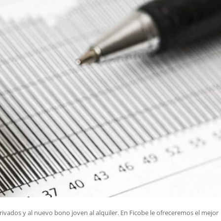
rivados y al nuevo bono joven al alquiler. En Ficobe le ofreceremos el mejor