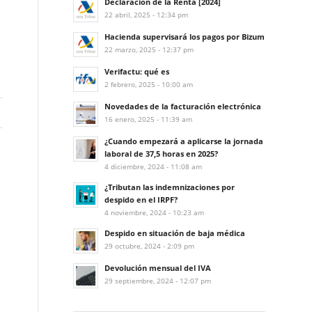
Declaración de la Renta [2024]
22 abril, 2025 - 12:34 pm
Hacienda supervisará los pagos por Bizum
22 marzo, 2025 - 12:37 pm
Verifactu: qué es
2 febrero, 2025 - 10:00 am
Novedades de la facturación electrónica
16 enero, 2025 - 11:39 am
¿Cuando empezará a aplicarse la jornada
laboral de 37,5 horas en 2025?
4 diciembre, 2024 - 11:08 am
¿Tributan las indemnizaciones por
despido en el IRPF?
4 noviembre, 2024 - 10:23 am
Despido en situación de baja médica
29 octubre, 2024 - 2:09 pm
Devolución mensual del IVA
29 septiembre, 2024 - 12:07 pm