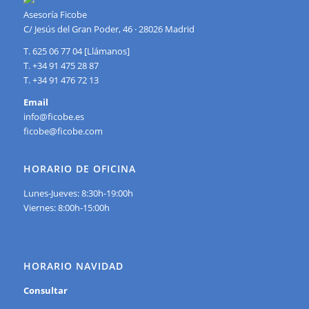
Asesoría Ficobe
C/ Jesús del Gran Poder, 46 · 28026 Madrid
T. 625 06 77 04 [Llámanos]
T. +34 91 475 28 87
T. +34 91 476 72 13
Email
info@ficobe.es
ficobe@ficobe.com
HORARIO DE OFICINA
Lunes-Jueves: 8:30h-19:00h
Viernes: 8:00h-15:00h
HORARIO NAVIDAD
Consultar