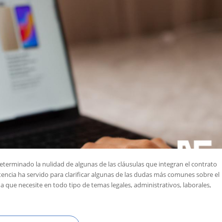
eterminado la nulidad de algunas de las cláusulas que integran el contrato
tencia ha servido para clarificar algunas de las dudas más comunes sobre el
a que necesite en todo tipo de temas legales, administrativos, laborales,