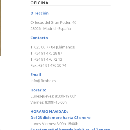
OFICINA
Dirección
C/ Jesús del Gran Poder, 46
28026 · Madrid · España
Contacto
T. 625 06 77 04 [Llámanos]
T. +34 91 475 28 87
T. +34 91 476 72 13
Fax: +34 91 476 50 74
Email
info@ficobe.es
Horario:
Lunes-Jueves: 8:30h-19:00h
Viernes: 8:00h-15:00h
HORARIO NAVIDAD:
Del 23 diciembre hasta 03 enero
Lunes-Viernes: 8:00h-15:00h
Se retomará el horario habitual el 7 enero