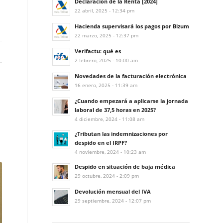
Declaración de la Renta [2024]
22 abril, 2025 - 12:34 pm
Hacienda supervisará los pagos por Bizum
22 marzo, 2025 - 12:37 pm
Verifactu: qué es
2 febrero, 2025 - 10:00 am
Novedades de la facturación electrónica
16 enero, 2025 - 11:39 am
¿Cuando empezará a aplicarse la jornada
laboral de 37,5 horas en 2025?
4 diciembre, 2024 - 11:08 am
¿Tributan las indemnizaciones por
despido en el IRPF?
4 noviembre, 2024 - 10:23 am
Despido en situación de baja médica
29 octubre, 2024 - 2:09 pm
Devolución mensual del IVA
29 septiembre, 2024 - 12:07 pm