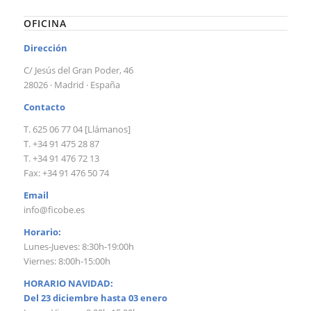
OFICINA
Dirección
C/ Jesús del Gran Poder, 46
28026 · Madrid · España
Contacto
T. 625 06 77 04 [Llámanos]
T. +34 91 475 28 87
T. +34 91 476 72 13
Fax: +34 91 476 50 74
Email
info@ficobe.es
Horario:
Lunes-Jueves: 8:30h-19:00h
Viernes: 8:00h-15:00h
HORARIO NAVIDAD:
Del 23 diciembre hasta 03 enero