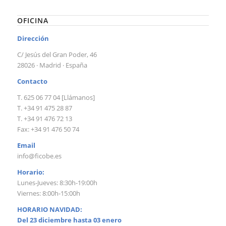
OFICINA
Dirección
C/ Jesús del Gran Poder, 46
28026 · Madrid · España
Contacto
T. 625 06 77 04 [Llámanos]
T. +34 91 475 28 87
T. +34 91 476 72 13
Fax: +34 91 476 50 74
Email
info@ficobe.es
Horario:
Lunes-Jueves: 8:30h-19:00h
Viernes: 8:00h-15:00h
HORARIO NAVIDAD:
Del 23 diciembre hasta 03 enero