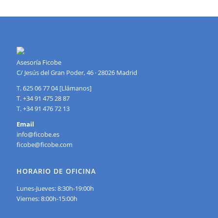
Asesoría Ficobe
C/ Jesús del Gran Poder, 46 · 28026 Madrid
T. 625 06 77 04 [Llámanos]
T. +34 91 475 28 87
T. +34 91 476 72 13
Email
info@ficobe.es
ficobe@ficobe.com
HORARIO DE OFICINA
Lunes-Jueves: 8:30h-19:00h
Viernes: 8:00h-15:00h