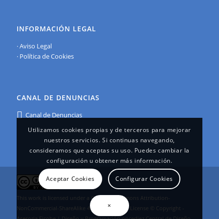
INFORMACIÓN LEGAL
·
Aviso Legal
·
Política de Cookies
CANAL DE DENUNCIAS
Canal de Denuncias
Utilizamos cookies propias y de terceros para mejorar
nuestros servicios. Si continuas navegando,
consideramos que aceptas su uso. Puedes cambiar la
configuración u obtener más información.
Aceptar Cookies
Configurar Cookies
This work is licensed under a
Creative Commons Attribution-
×
NonCommercial-ShareAlike 4.0 International License
© Copyright -
Asesoria Ficobe | Diseño y Programación
oncediez Central de Diseño