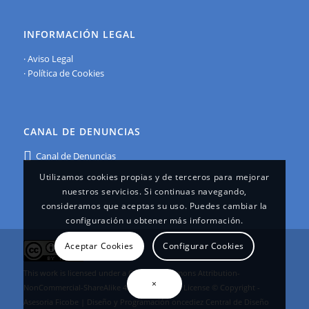
INFORMACIÓN LEGAL
·
Aviso Legal
·
Política de Cookies
CANAL DE DENUNCIAS
Canal de Denuncias
Utilizamos cookies propias y de terceros para mejorar
nuestros servicios. Si continuas navegando,
consideramos que aceptas su uso. Puedes cambiar la
configuración u obtener más información.
Aceptar Cookies
Configurar Cookies
This work is licensed under a
Creative Commons Attribution-
×
NonCommercial-ShareAlike 4.0 International License
© Copyright -
Asesoria Ficobe | Diseño y Programación
oncediez Central de Diseño