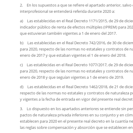
2. En los supuestos a que se refiere el apartado anterior, salvo 
interprofesional se entenderá referida durante 2020 a:
a) Las establecidas en el Real Decreto 1171/2015, de 29 de dic
indicador público de renta de efectos múltiples (IPREM) para 20
que estuvieran también vigentes a 1 de enero del 2017.
b) Las establecidas en el Real Decreto 742/2016, de 30 de dici
para 2020, respecto de las normas no estatales y contratos de n
enero de 2017 y que estaban vigentes el 1 de enero del 2018.
c) Las establecidas en el Real Decreto 1077/2017, de 29 de dic
para 2020, respecto de las normas no estatales y contratos de n
enero de 2018 y que seguían vigentes a 1 de enero de 2019.
d) Las establecidas en el Real Decreto 1462/2018, de 21 de diciem
respecto de las normas no estatales y contratos de naturaleza p
y vigentes a la fecha de entrada en vigor del presente real decret
3. Lo dispuesto en los apartados anteriores se entiende sin per
pactos de naturaleza privada inferiores en su conjunto y en cómp
establecen para 2020 en el presente real decreto en la cuantía n
las reglas sobre compensación y absorción que se establecen en e