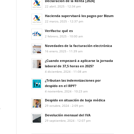
Declaración de la Renta [2024]
22 abril, 2025 - 12:34 pm
Hacienda supervisará los pagos por Bizum
22 marzo, 2025 - 12:37 pm
Verifactu: qué es
2 febrero, 2025 - 10:00 am
Novedades de la facturación electrónica
16 enero, 2025 - 11:39 am
¿Cuando empezará a aplicarse la jornada
laboral de 37,5 horas en 2025?
4 diciembre, 2024 - 11:08 am
¿Tributan las indemnizaciones por
despido en el IRPF?
4 noviembre, 2024 - 10:23 am
Despido en situación de baja médica
29 octubre, 2024 - 2:09 pm
e
Devolución mensual del IVA
29 septiembre, 2024 - 12:07 pm