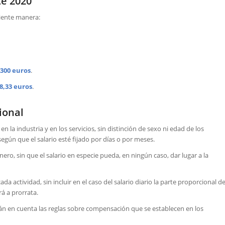
te 2020
uiente manera:
.300 euros
.
8,33 euros
.
ional
en la industria y en los servicios, sin distinción de sexo ni edad de los
egún que el salario esté fijado por días o por meses.
ro, sin que el salario en especie pueda, en ningún caso, dar lugar a la
ada actividad, sin incluir en el caso del salario diario la parte proporcional d
rá a prorrata.
án en cuenta las reglas sobre compensación que se establecen en los