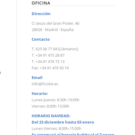
OFICINA
Dirección
C/ Jesús del Gran Poder, 46
28026 · Madrid · España
Contacto
T. 625 06 77 04 [Llámanos]
T. +34 91 475 28 87
T. +34 91 476 72 13
Fax: +34 91 476 50 74
á
Email
info@ficobe.es
Horario:
Lunes-Jueves: 8:30h-19:00h
Viernes: 8:00h-15:00h
HORARIO NAVIDAD:
Del 23 diciembre hasta 03 enero
Lunes-Viernes: 8:00h-15:00h
Se retomará el horario habitual el 7 enero