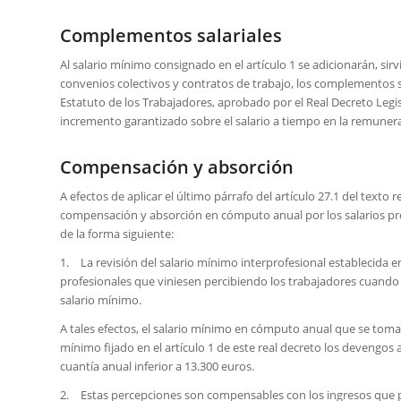
Complementos salariales
Al salario mínimo consignado en el artículo 1 se adicionarán, si
convenios colectivos y contratos de trabajo, los complementos sala
Estatuto de los Trabajadores, aprobado por el Real Decreto Legis
incremento garantizado sobre el salario a tiempo en la remunera
Compensación y absorción
A efectos de aplicar el último párrafo del artículo 27.1 del texto
compensación y absorción en cómputo anual por los salarios pro
de la forma siguiente:
1. La revisión del salario mínimo interprofesional establecida en 
profesionales que viniesen percibiendo los trabajadores cuando 
salario mínimo.
A tales efectos, el salario mínimo en cómputo anual que se toma
mínimo fijado en el artículo 1 de este real decreto los devengos 
cuantía anual inferior a 13.300 euros.
2. Estas percepciones son compensables con los ingresos que p