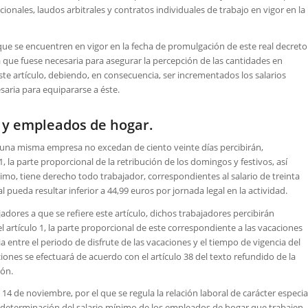
onales, laudos arbitrales y contratos individuales de trabajo en vigor en la
que se encuentren en vigor en la fecha de promulgación de este real decreto
a que fuese necesaria para asegurar la percepción de las cantidades en
te artículo, debiendo, en consecuencia, ser incrementados los salarios
esaria para equipararse a éste.
 y empleados de hogar.
 una misma empresa no excedan de ciento veinte días percibirán,
, la parte proporcional de la retribución de los domingos y festivos, así
imo, tiene derecho todo trabajador, correspondientes al salario de treinta
al pueda resultar inferior a 44,99 euros por jornada legal en la actividad.
jadores a que se refiere este artículo, dichos trabajadores percibirán
l artículo 1, la parte proporcional de este correspondiente a las vacaciones
 entre el periodo de disfrute de las vacaciones y el tiempo de vigencia del
iones se efectuará de acuerdo con el artículo 38 del texto refundido de la
ión.
14 de noviembre, por el que se regula la relación laboral de carácter especia
la determinación del salario mínimo de los empleados de hogar que trabajen