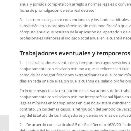
anual y jornada completa con arreglo a normas legales o convenci
fecha de promulgación de este real decreto.
3. Las normas legales o convencionales y los laudos arbitrales 
subsistirán en sus propios términos, sin más modificación que l
cómputo anual que resulten de la aplicación del apartado 1 de es
profesionales inferiores al indicado total anual en la cuantía nec
Trabajadores eventuales y temporeros
1. Los trabajadores eventuales y temporeros cuyos servicios a
conjuntamente con el salario mínimo a que se refiere el artículo 1
como de las dos gratificaciones extraordinarias a que, como mín
días en cada una de ellas, sin que la cuantía del salario profesion
En lo que respecta a la retribución de las vacaciones de los traba
conjuntamente con el salario mínimo interprofesional fijado en e
legales mínimas en los supuestos en que no existiera coincidencia
contrato. En los demás casos, la retribución del periodo de vacac
Ley del Estatuto de los Trabajadores y demás normas de aplicac
¿De cuántas formas
2. De acuerdo con el artículo 8.5 del Real Decreto 1620/2011, de 
diferentes puede llegar
del servicio del hogar familiar, que toma como referencia para 