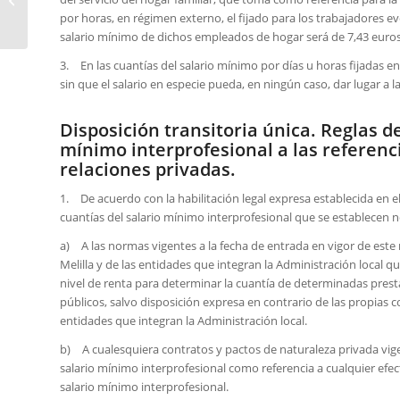
a jubilarse un
por horas, en régimen externo, el fijado para los trabajadores e
autónomo?
salario mínimo de dichos empleados de hogar será de 7,43 euros
3. En las cuantías del salario mínimo por días u horas fijadas e
sin que el salario en especie pueda, en ningún caso, dar lugar a l
Disposición transitoria única. Reglas d
mínimo interprofesional a las referenc
relaciones privadas.
1. De acuerdo con la habilitación legal expresa establecida en el
cuantías del salario mínimo interprofesional que se establecen n
a) A las normas vigentes a la fecha de entrada en vigor de est
Melilla y de las entidades que integran la Administración local q
nivel de renta para determinar la cuantía de determinadas prest
públicos, salvo disposición expresa en contrario de las propias
entidades que integran la Administración local.
b) A cualesquiera contratos y pactos de naturaleza privada vigen
salario mínimo interprofesional como referencia a cualquier efect
salario mínimo interprofesional.