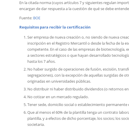
En la citada norma (cuyos artículos 7 y siguientes regulan import
encargan de dar respuesta a la cuestión de qué se debe entend
Fuente:
BOE
Requisitos para recibir la certificación
Ser empresa de nueva creación o, no siendo de nueva creac
inscripción en el Registro Mercantil o desde la fecha de la e
competente. En el caso de las empresas de biotecnología, e
a sectores estratégicos o que hayan desarrollado tecnolog
hasta los 7 años.
No haber surgido de operaciones de fusión, escisión, trans
segregaciones), con la excepción de aquellas surgidas de o
originadas en universidades públicas.
No distribuir ni haber distribuido dividendos (o retornos en
No cotizar en un mercado regulado.
Tener sede, domicilio social o establecimiento permanente e
Que al menos el 60% de la plantilla tenga un contrato labo
plantilla, y a efectos de dicho porcentaje, los socios; los so
societaria.