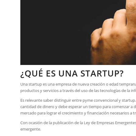
¿QUÉ ES UNA STARTUP?
Una startup es una empresa de nueva creación o edad temprana 
productos y servicios a través del uso de las tecnologías de la i
Es relevante saber distinguir entre pyme convencional y startup
cantidad de dinero y debe esperar un tiempo para comenzar a dis
mercado para lograr el crecimiento y financiación necesarios a tr
Con ocasión de la publicación de la Ley de Empresas Emergentes
emergente.