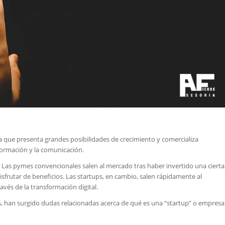
que presenta grandes posibilidades de crecimiento y comercializa
nformación y la comunicación.
. Las pymes convencionales salen al mercado tras haber invertido una cierta
frutar de beneficios. Las startups, en cambio, salen rápidamente al
avés de la transformación digital.
, han surgido dudas relacionadas acerca de qué es una “startup” o empresa