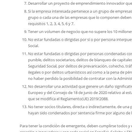
Desarrollar un proyecto de emprendimiento innovador que 
Si la empresa interesada pertenece a un grupo de empresas e
grupo o cada una de las empresas que lo componen deben cu
requisitos 1, 2, 3, 4, 5, 6 y 7.
Tener un volumen de negocio que no supere los 10 millones
No estar fundadas o dirigidas por sí o por persona interpues
Social.
No estar fundadas o dirigidas por personas condenadas con 
punible, delitos societarios, delitos de blanqueo de capitale
Seguridad Social, por delitos de prevaricación, cohecho, trá
ilegales o por delitos urbanísticos así como a la pena de p
no haber perdido la posibilidad de contratar con la Adminis
No desarrollar una actividad que genere un daño significa
Europeo y del Consejo de 18 de junio de 2020 relativo al est
que se modifica el Reglamento(UE) 2019/2088.
No tener socios titulares, directa o indirectamente, de una 
hayan sido condenados por sentencia firme por alguno de los
Para tener la condición de emergente, deben cumplirse todos y c
creación e innovadora y con sede social en España). Solicite a EN