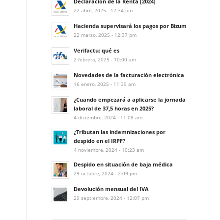
Declaración de la Renta [2024]
22 abril, 2025 - 12:34 pm
Hacienda supervisará los pagos por Bizum
22 marzo, 2025 - 12:37 pm
Verifactu: qué es
2 febrero, 2025 - 10:00 am
Novedades de la facturación electrónica
16 enero, 2025 - 11:39 am
¿Cuando empezará a aplicarse la jornada
laboral de 37,5 horas en 2025?
4 diciembre, 2024 - 11:08 am
¿Tributan las indemnizaciones por
despido en el IRPF?
4 noviembre, 2024 - 10:23 am
Despido en situación de baja médica
29 octubre, 2024 - 2:09 pm
Devolución mensual del IVA
29 septiembre, 2024 - 12:07 pm