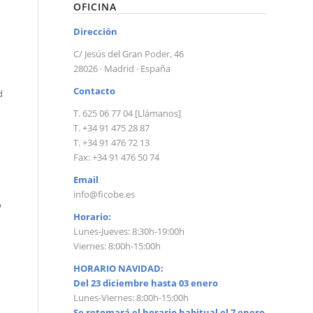
OFICINA
Dirección
C/ Jesús del Gran Poder, 46
28026 · Madrid · España
Contacto
d
T. 625 06 77 04 [Llámanos]
T. +34 91 475 28 87
T. +34 91 476 72 13
Fax: +34 91 476 50 74
Email
info@ficobe.es
o
Horario:
Lunes-Jueves: 8:30h-19:00h
Viernes: 8:00h-15:00h
HORARIO NAVIDAD:
Del 23 diciembre hasta 03 enero
Lunes-Viernes: 8:00h-15:00h
Se retomará el horario habitual el 7 enero