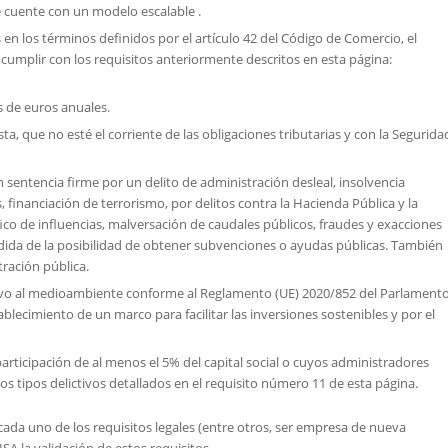
cuente con un modelo escalable .
n los términos definidos por el artículo 42 del Código de Comercio, el
mplir con los requisitos anteriormente descritos en esta página:
 de euros anuales.
ta, que no esté el corriente de las obligaciones tributarias y con la Segurida
sentencia firme por un delito de administración desleal, insolvencia
s, financiación de terrorismo, por delitos contra la Hacienda Pública y la
fico de influencias, malversación de caudales públicos, fraudes y exacciones
érdida de la posibilidad de obtener subvenciones o ayudas públicas. También
tración pública.
tivo al medioambiente conforme al Reglamento (UE) 2020/852 del Parlament
ablecimiento de un marco para facilitar las inversiones sostenibles y por el
participación de al menos el 5% del capital social o cuyos administradores
 tipos delictivos detallados en el requisito número 11 de esta página.
ada uno de los requisitos legales (entre otros, ser empresa de nueva
ISA la validación de estos requisitos